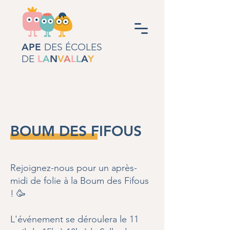
APE
DES ÉCOLES
DE
L
A
N
V
A
L
L
A
Y
BOUM DES FIFOUS
Rejoignez-nous pour un après-
midi de folie à la Boum des Fifous
! 🥳​
L'événement se déroulera le 11