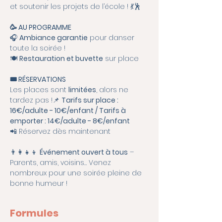
et soutenir les projets de l’école ! 💃🕺
🥳 AU PROGRAMME
🎧 
Ambiance garantie
 pour danser 
toute la soirée !
🍽 
Restauration et buvette
 sur place
🎟 RÉSERVATIONS
Les places sont 
limitées
, alors ne 
tardez pas !📌 
Tarifs sur place : 
16€/adulte - 10€/enfant / Tarifs à 
emporter : 14€/adulte - 8€/enfant
📲 Réservez dès maintenant
👨‍👩‍👧‍👦 
Événement ouvert à tous
 – 
Parents, amis, voisins… Venez 
nombreux pour une soirée pleine de 
bonne humeur !
Formules