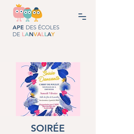
APE
DES ÉCOLES
DE
L
A
N
V
A
L
L
A
Y
SOIRÉE