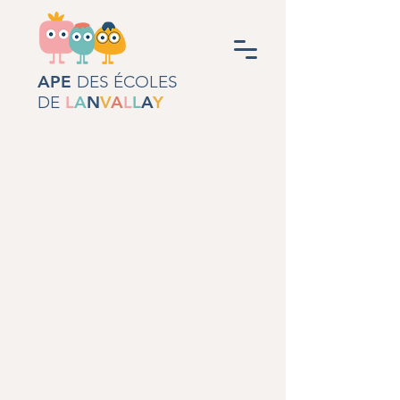
APE
DES ÉCOLES
DE
L
A
N
V
A
L
L
A
Y